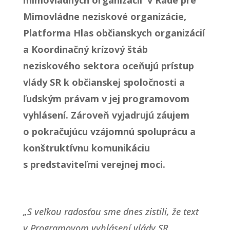
Mimovládne neziskové organizácie,
Platforma Hlas občianskych organizácií
a Koordinačný krízový štáb
neziskového sektora oceňujú prístup
vlády SR k občianskej spoločnosti a
ľudským právam v jej programovom
vyhlásení. Zároveň vyjadrujú záujem
o pokračujúcu vzájomnú spoluprácu a
konštruktívnu komunikáciu
s predstaviteľmi verejnej moci.
„S veľkou radosťou sme dnes zistili, že text
v Programovom vyhlásení vlády SR,