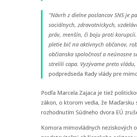
“Návrh z dielne poslancov SNS je pa
sociálnych, zdravotníckych, vzdeláv
práv, menšín, či boju proti korupc
pletie bič na aktívnych občanov, r
občianska spoločnosť a neúnosne sa 
strelili capa. Vyzývame preto vládu
podpredseda Rady vlády pre mimov
Podľa Marcela Zajaca je tiež politi
zákon, o ktorom vedia, že Maďarsku s
rozhodnutím Súdneho dvora EÚ zruš
Komora mimovládnych neziskových orga