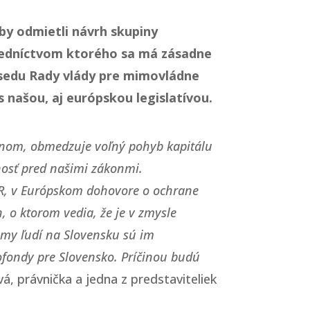
by odmietli návrh skupiny
tredníctvom ktorého sa má zásadne
dsedu Rady vlády pre mimovládne
 našou, aj európskou legislatívou.
onom, obmedzuje voľný pohyb kapitálu
nosť pred našimi zákonmi.
R, v Európskom dohovore o ochrane
, o ktorom vedia, že je v zmysle
jmy ľudí na Slovensku sú im
ofondy pre Slovensko. Príčinou budú
, právnička a jedna z predstaviteliek