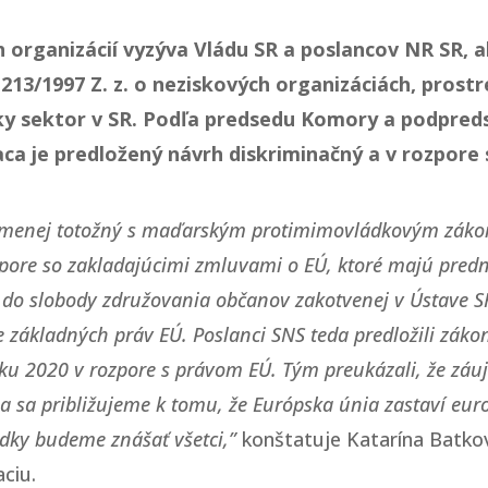
rganizácií vyzýva Vládu SR a poslancov NR SR, a
213/1997 Z. z. o neziskových organizáciách, pros
nsky sektor v SR. Podľa predsedu Komory a podpre
ca je predložený návrh diskriminačný a v rozpore s
iacmenej totožný s maďarským protimimovládkovým zák
rozpore so zakladajúcimi zmluvami o EÚ, ktoré majú pred
o slobody združovania občanov zakotvenej v Ústave S
 základných práv EÚ. Poslanci SNS teda predložili zákon
ku 2020 v rozpore s právom EÚ. Tým preukázali, že záu
a sa približujeme k tomu, že Európska únia zastaví eur
ledky budeme znášať všetci,”
konštatuje Katarína Batková
ciu.