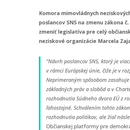
Komora mimovládnych neziskových o
poslancov SNS na zmenu zákona č. 
zmeniť legislatíva pre celý občia
neziskové organizácie Marcela Zaja
“Návrh poslancov SNS, ktorý je v
v rámci Európskej únie, čiže je v 
Neprimeraným spôsobom zasahuje d
základných práv a slobôd a v Charte
rozhodnutia Súdneho dvora EÚ z ro
ľahostajné. Schválením tohto zákon
rozhodnutia politikov, ale žiaľ nás
Občianskej platformy pre demokra