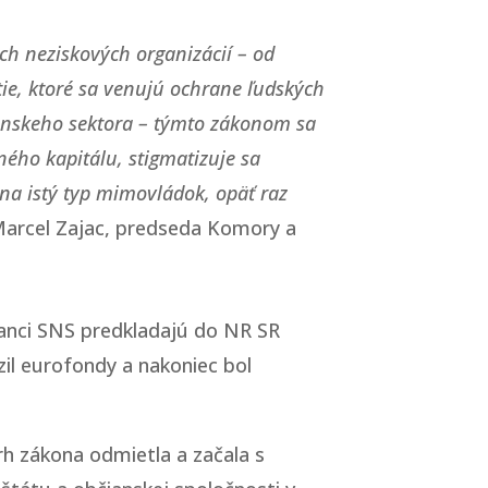
ch neziskových organizácií – od
tie, ktoré sa venujú ochrane ľudských
ianskeho sektora – týmto zákonom sa
ého kapitálu, stigmatizuje sa
 na istý typ mimovládok, opäť raz
Marcel Zajac, predseda Komory a
lanci SNS predkladajú do NR SR
il eurofondy a nakoniec bol
rh zákona odmietla a začala s