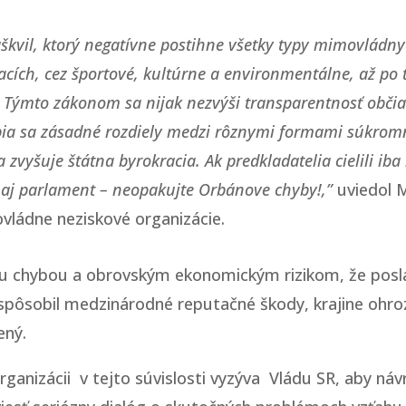
škvil, ktorý negatívne postihne všetky typy mimovládny
acích, cez športové, kultúrne a environmentálne, až po 
ii. Týmto zákonom sa nijak nezvýši transparentnosť obč
obia sa zásadné rozdiely medzi rôznymi formami súkromn
zvyšuje štátna byrokracia. Ak predkladatelia cielili iba
, aj parlament – neopakujte Orbánove chyby!,”
uviedol 
ládne neziskové organizácie.
ckou chybou a obrovským ekonomickým rizikom, že pos
pôsobil medzinárodné reputačné škody, krajine ohroz
ený.
nizácii v tejto súvislosti vyzýva Vládu SR, aby náv